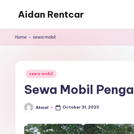
Aidan Rentcar
Skip
to
Rental
content
Mobil
Home
-
sewa mobil
Murah
Posted
sewa mobil
in
Sewa Mobil Pengan
October 31, 2023
Akmal
Posted
by