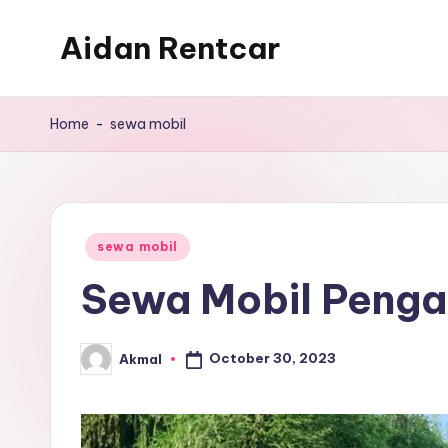
Aidan Rentcar
Skip
to
Rental
content
Mobil
Home
-
sewa mobil
Murah
Posted
sewa mobil
in
Sewa Mobil Pengan
October 30, 2023
Akmal
Posted
by