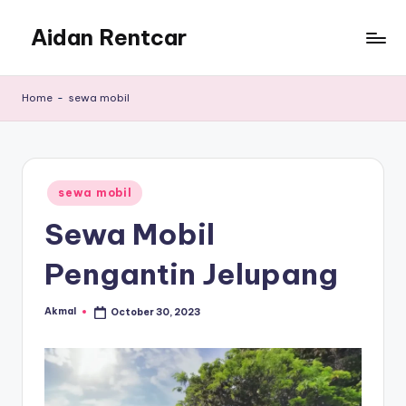
Aidan Rentcar
Skip
to
Rental
content
Mobil
Home
-
sewa mobil
Murah
Posted
sewa mobil
in
Sewa Mobil
Pengantin Jelupang
Akmal
October 30, 2023
Posted
by