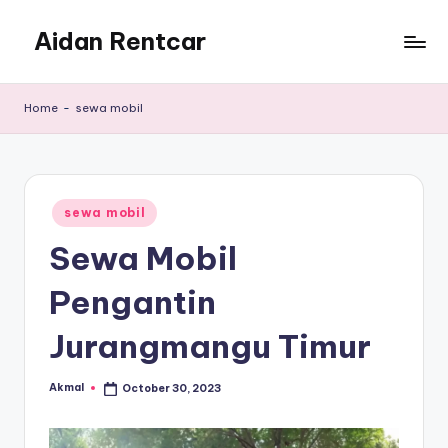
Aidan Rentcar
Skip
to
Rental
content
Mobil
Home
-
sewa mobil
Murah
Posted
sewa mobil
in
Sewa Mobil
Pengantin
Jurangmangu Timur
Akmal
October 30, 2023
Posted
by