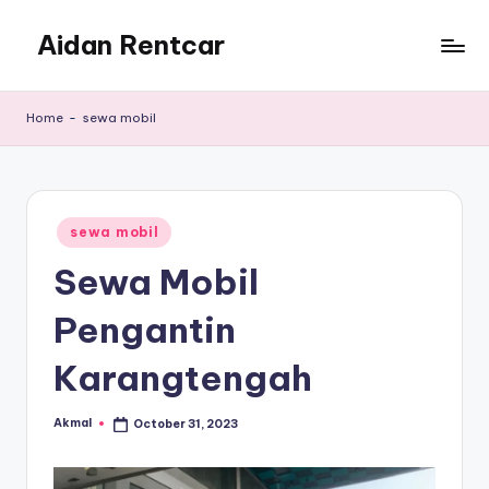
Aidan Rentcar
Skip
to
Rental
content
Mobil
Home
-
sewa mobil
Murah
Posted
sewa mobil
in
Sewa Mobil
Pengantin
Karangtengah
Akmal
October 31, 2023
Posted
by