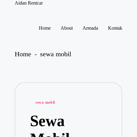
Aidan Rentcar
Rental
Mobil
Murah
Skip
to
Home
About
Armada
Kontak
content
Home
-
sewa mobil
Posted
sewa mobil
in
Sewa