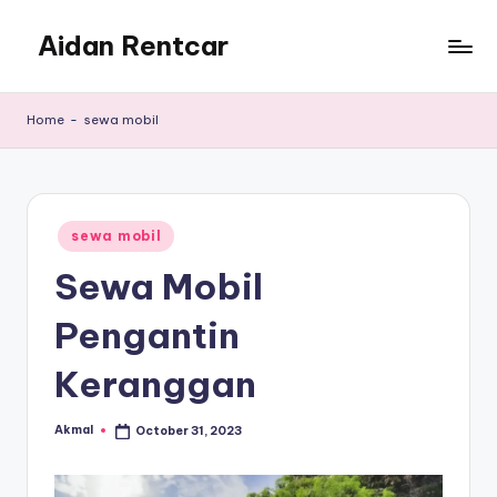
Aidan Rentcar
Skip
to
Rental
content
Mobil
Home
-
sewa mobil
Murah
Posted
sewa mobil
in
Sewa Mobil
Pengantin
Keranggan
Akmal
October 31, 2023
Posted
by