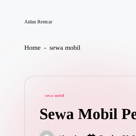
Skip
Aidan Rentcar
to
Rental
content
Mobil
Murah
Home
-
sewa mobil
Posted
sewa mobil
in
Sewa Mobil P