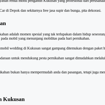
ayanan rental mobil pengantin Kukusan yang profesional dari perusaha
r di Depok dan sekitarnya free jasa supir dan bunga, pita dekorasi.
san
kahan adalah momen spesial yang tak terlupakan dalam hidup seseora
tas pada mobil yang menunjang mobilitas pada hari pernikahan.
wa mobil wedding di Kukusan sangat gampang ditemukan dengan paket h
ndaraan untuk mendukung pesta pernikahan sangat dimudahkan melalui
ikahan bukan hanya mempermudah anda dan pasangan, tetapi juga m
n Kukusan