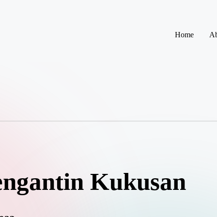
Home
Ab
engantin Kukusan