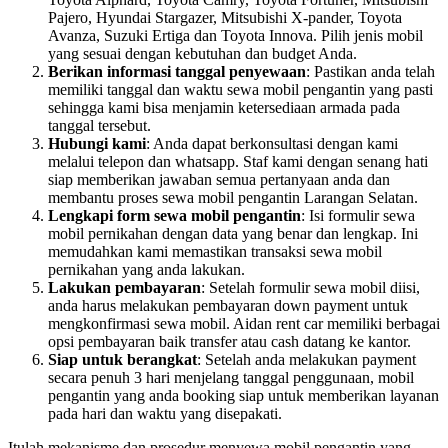
Pajero, Hyundai Stargazer, Mitsubishi X-pander, Toyota
Avanza, Suzuki Ertiga dan Toyota Innova. Pilih jenis mobil
yang sesuai dengan kebutuhan dan budget Anda.
Berikan informasi tanggal penyewaan
: Pastikan anda telah
memiliki tanggal dan waktu sewa mobil pengantin yang pasti
sehingga kami bisa menjamin ketersediaan armada pada
tanggal tersebut.
Hubungi kami
: Anda dapat berkonsultasi dengan kami
melalui telepon dan whatsapp. Staf kami dengan senang hati
siap memberikan jawaban semua pertanyaan anda dan
membantu proses sewa mobil pengantin Larangan Selatan.
Lengkapi form sewa mobil pengantin
: Isi formulir sewa
mobil pernikahan dengan data yang benar dan lengkap. Ini
memudahkan kami memastikan transaksi sewa mobil
pernikahan yang anda lakukan.
Lakukan pembayaran
: Setelah formulir sewa mobil diisi,
anda harus melakukan pembayaran down payment untuk
mengkonfirmasi sewa mobil. Aidan rent car memiliki berbagai
opsi pembayaran baik transfer atau cash datang ke kantor.
Siap untuk berangkat
: Setelah anda melakukan payment
secara penuh 3 hari menjelang tanggal penggunaan, mobil
pengantin yang anda booking siap untuk memberikan layanan
pada hari dan waktu yang disepakati.
Itulah mekanisme dan prosedur menyewa mobil pengantin yang