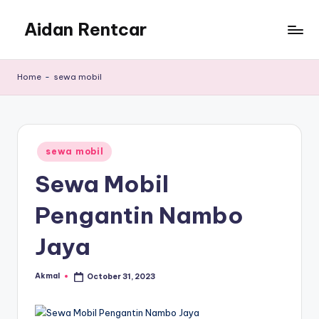
Aidan Rentcar
Skip
to
Rental
content
Mobil
Home
-
sewa mobil
Murah
Posted
sewa mobil
in
Sewa Mobil
Pengantin Nambo
Jaya
Akmal
October 31, 2023
Posted
by