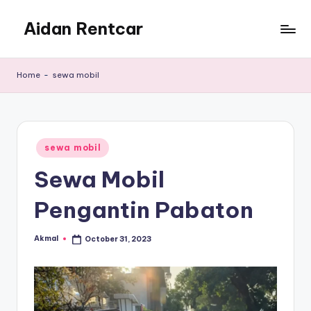
Aidan Rentcar
Skip
to
Rental
content
Mobil
Home
-
sewa mobil
Murah
Posted
sewa mobil
in
Sewa Mobil
Pengantin Pabaton
Akmal
October 31, 2023
Posted
by