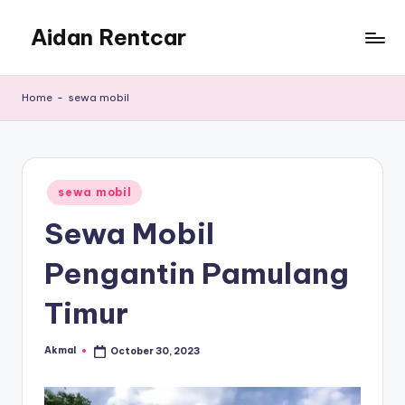
Aidan Rentcar
Skip
to
Rental
content
Mobil
Home
-
sewa mobil
Murah
Posted
sewa mobil
in
Sewa Mobil
Pengantin Pamulang
Timur
Akmal
October 30, 2023
Posted
by