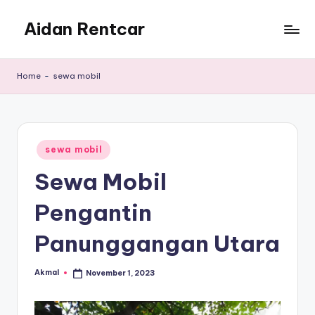
Aidan Rentcar
Skip
to
Rental
content
Mobil
Home
-
sewa mobil
Murah
Posted
sewa mobil
in
Sewa Mobil
Pengantin
Panunggangan Utara
Akmal
November 1, 2023
Posted
by