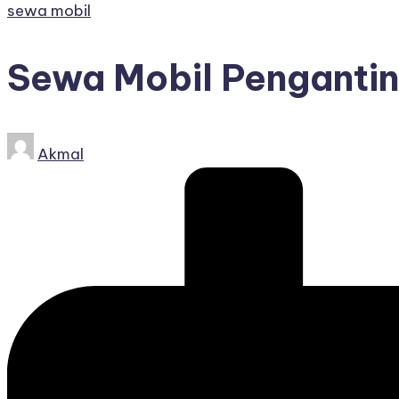
Posted
sewa mobil
in
Sewa Mobil Pengantin
Posted
Akmal
by