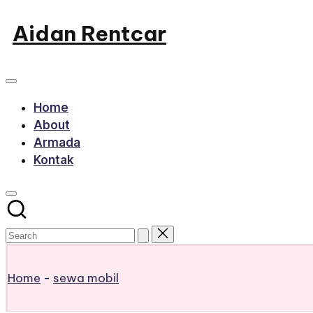
Skip
Aidan Rentcar
to
Rental
content
Mobil
Murah
Home
About
Armada
Kontak
Home
-
sewa mobil