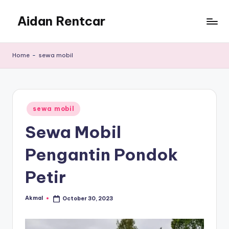
Aidan Rentcar
Skip
to
Rental
content
Mobil
Home
-
sewa mobil
Murah
Posted
sewa mobil
in
Sewa Mobil
Pengantin Pondok
Petir
Akmal
October 30, 2023
Posted
by