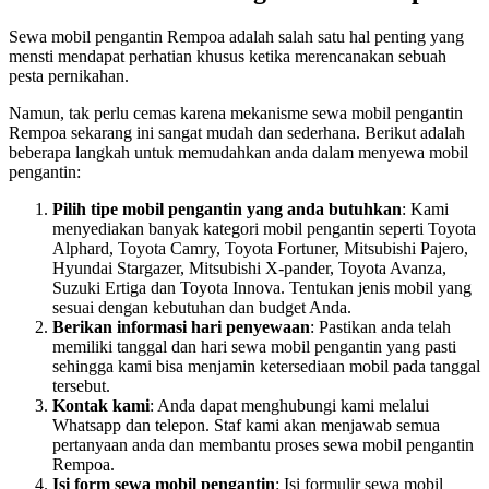
Sewa mobil pengantin Rempoa adalah salah satu hal penting yang
mensti mendapat perhatian khusus ketika merencanakan sebuah
pesta pernikahan.
Namun, tak perlu cemas karena mekanisme sewa mobil pengantin
Rempoa sekarang ini sangat mudah dan sederhana. Berikut adalah
beberapa langkah untuk memudahkan anda dalam menyewa mobil
pengantin:
Pilih tipe mobil pengantin yang anda butuhkan
: Kami
menyediakan banyak kategori mobil pengantin seperti Toyota
Alphard, Toyota Camry, Toyota Fortuner, Mitsubishi Pajero,
Hyundai Stargazer, Mitsubishi X-pander, Toyota Avanza,
Suzuki Ertiga dan Toyota Innova. Tentukan jenis mobil yang
sesuai dengan kebutuhan dan budget Anda.
Berikan informasi hari penyewaan
: Pastikan anda telah
memiliki tanggal dan hari sewa mobil pengantin yang pasti
sehingga kami bisa menjamin ketersediaan mobil pada tanggal
tersebut.
Kontak kami
: Anda dapat menghubungi kami melalui
Whatsapp dan telepon. Staf kami akan menjawab semua
pertanyaan anda dan membantu proses sewa mobil pengantin
Rempoa.
Isi form sewa mobil pengantin
: Isi formulir sewa mobil