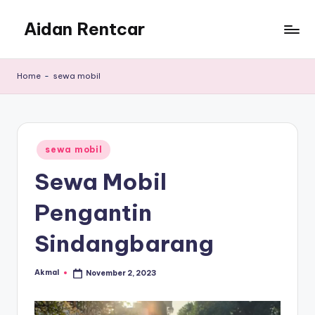
Aidan Rentcar
Skip
to
Rental
content
Mobil
Home
-
sewa mobil
Murah
Posted
sewa mobil
in
Sewa Mobil
Pengantin
Sindangbarang
Akmal
November 2, 2023
Posted
by