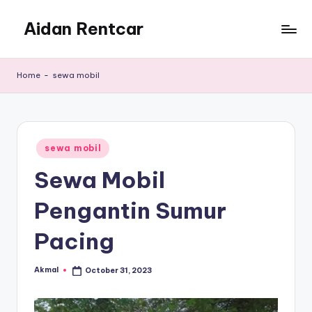
Aidan Rentcar
Skip
to
Rental
content
Mobil
Home
-
sewa mobil
Murah
Posted
sewa mobil
in
Sewa Mobil
Pengantin Sumur
Pacing
Akmal
October 31, 2023
Posted
by